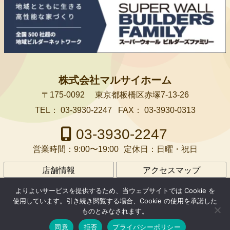
株式会社マルサイホーム
〒175-0092
東京都板橋区赤塚7-13-26
TEL：
03-3930-2247
FAX：
03-3930-0313
03-3930-2247
営業時間：
9:00〜19:00
定休日：
日曜・祝日
店舗情報
アクセスマップ
会社案内
アクセス
プライバシーポリシー
よりよいサービスを提供するため、当ウェブサイトでは Cookie を
使用しています。引き続き閲覧する場合、Cookie の使用を承諾した
ものとみなされます。
Facebook
Mastodon
Email
共
同意
拒否
プライバシーポリシー
Copyright © マルサイホーム All rights resereved.