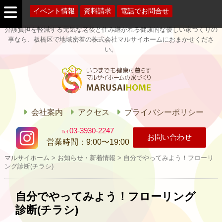
イベント情報
資料請求
電話でお問合せ
介護負担を軽減する元気な老後と住み継がれる健康的な優しい家づくりの
事なら、板橋区で地域密着の株式会社マルサイホームにおまかせくださ
い。
マルサイホー
ム
会社案内
アクセス
プライバシーポリシー
03-3930-2247
お問い合わせ
営業時間：
9:00〜19:00
マルサイホーム
>
お知らせ・新着情報
>
自分でやってみよう！フローリ
ング診断(チラシ)
自分でやってみよう！フローリング
診断(チラシ)