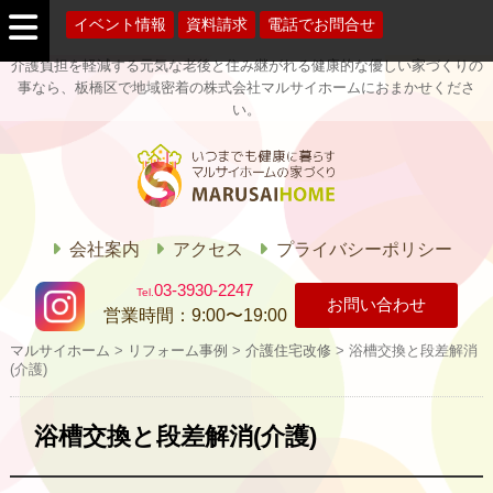
イベント情報
資料請求
電話でお問合せ
介護負担を軽減する元気な老後と住み継がれる健康的な優しい家づくりの
事なら、板橋区で地域密着の株式会社マルサイホームにおまかせくださ
い。
マルサイホー
ム
会社案内
アクセス
プライバシーポリシー
03-3930-2247
お問い合わせ
営業時間：
9:00〜19:00
マルサイホーム
>
リフォーム事例
>
介護住宅改修
>
浴槽交換と段差解消
(介護)
浴槽交換と段差解消(介護)