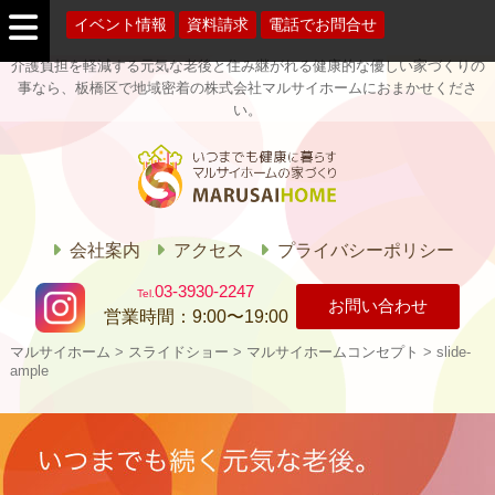
イベント情報
資料請求
電話でお問合せ
介護負担を軽減する元気な老後と住み継がれる健康的な優しい家づくりの
事なら、板橋区で地域密着の株式会社マルサイホームにおまかせくださ
い。
マルサイホー
ム
会社案内
アクセス
プライバシーポリシー
03-3930-2247
お問い合わせ
営業時間：
9:00〜19:00
マルサイホーム
>
スライドショー
>
マルサイホームコンセプト
>
slide-
ample