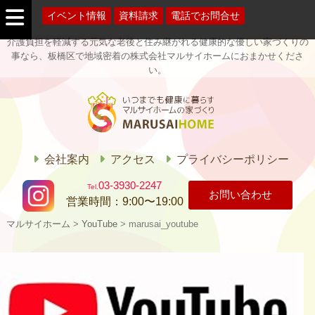
イベント情報
資料請求
電話でお問合せ
介護負担を軽減する元気な老後と住み継がれる健康的な優しい家づくりの
事なら、板橋区で地域密着の株式会社マルサイホームにおまかせくださ
い。
マルサイホー
ム
会社案内
アクセス
プライバシーポリシー
03-3930-2247
お問い合わせ
営業時間：
9:00〜19:00
マルサイホーム
>
YouTube
>
marusai_youtube