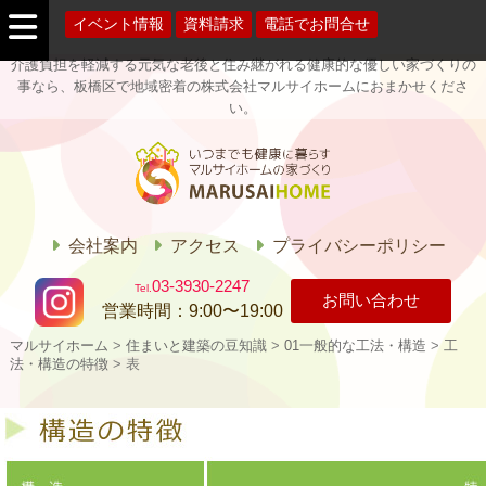
イベント情報
資料請求
電話でお問合せ
介護負担を軽減する元気な老後と住み継がれる健康的な優しい家づくりの
事なら、板橋区で地域密着の株式会社マルサイホームにおまかせくださ
い。
マルサイホー
ム
会社案内
アクセス
プライバシーポリシー
03-3930-2247
お問い合わせ
営業時間：
9:00〜19:00
マルサイホーム
>
住まいと建築の豆知識
>
01一般的な工法・構造
>
工
法・構造の特徴
>
表