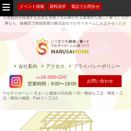
イベント情報
資料請求
電話でお問合せ
介護負担を軽減する元気な老後と住み継がれる健康的な優しい家づくりの
事なら、板橋区で地域密着の株式会社マルサイホームにおまかせくださ
い。
マルサイホー
ム
会社案内
アクセス
プライバシーポリシー
03-3930-2247
お問い合わせ
営業時間：
9:00〜19:00
マルサイホーム
>
住まいと建築の豆知識
>
01一般的な工法・構造
>
工
法・構造の種類 Part.1
>
工法2