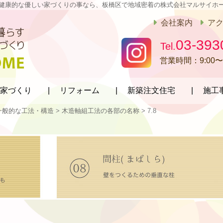
健康的な優しい家づくりの事なら、板橋区で地域密着の株式会社マルサイホ
会社案内
ア
03-393
営業時間：
9:00〜
家づくり
リフォーム
新築注文住宅
施工
1一般的な工法・構造
>
木造軸組工法の各部の名称
>
7.8