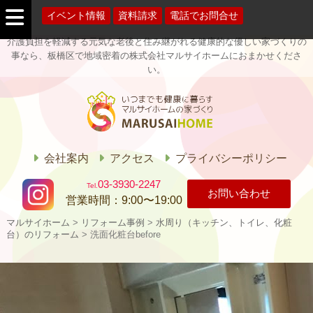
イベント情報
資料請求
電話でお問合せ
介護負担を軽減する元気な老後と住み継がれる健康的な優しい家づくりの
事なら、板橋区で地域密着の株式会社マルサイホームにおまかせくださ
い。
マルサイホー
ム
会社案内
アクセス
プライバシーポリシー
03-3930-2247
お問い合わせ
営業時間：
9:00〜19:00
マルサイホーム
>
リフォーム事例
>
水周り（キッチン、トイレ、化粧
台）のリフォーム
>
洗面化粧台before