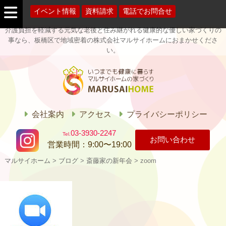
イベント情報
資料請求
電話でお問合せ
介護負担を軽減する元気な老後と住み継がれる健康的な優しい家づくりの
事なら、板橋区で地域密着の株式会社マルサイホームにおまかせくださ
い。
マルサイホー
ム
会社案内
アクセス
プライバシーポリシー
03-3930-2247
お問い合わせ
営業時間：
9:00〜19:00
マルサイホーム
>
ブログ
>
斎藤家の新年会
>
zoom