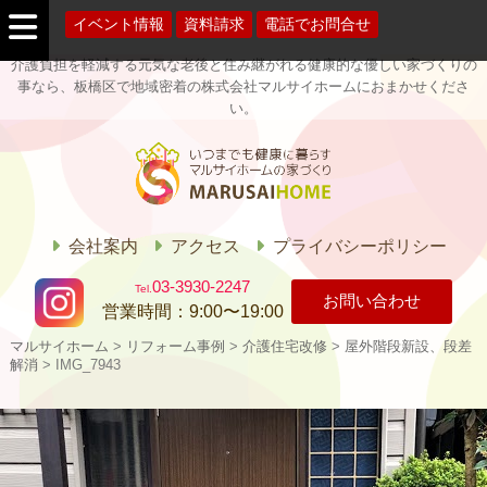
イベント情報
資料請求
電話でお問合せ
介護負担を軽減する元気な老後と住み継がれる健康的な優しい家づくりの
事なら、板橋区で地域密着の株式会社マルサイホームにおまかせくださ
い。
マルサイホー
ム
会社案内
アクセス
プライバシーポリシー
03-3930-2247
お問い合わせ
営業時間：
9:00〜19:00
マルサイホーム
>
リフォーム事例
>
介護住宅改修
>
屋外階段新設、段差
解消
>
IMG_7943