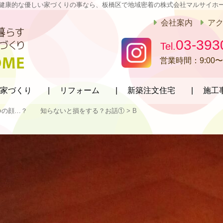
健康的な優しい家づくりの事なら、板橋区で地域密着の株式会社マルサイホ
会社案内
ア
03-393
営業時間：
9:00〜
家づくり
リフォーム
新築注文住宅
施工
つの顔…？ 知らないと損をする？お話①
>
B