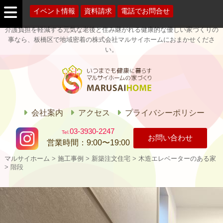
イベント情報
資料請求
電話でお問合せ
介護負担を軽減する元気な老後と住み継がれる健康的な優しい家づくりの
事なら、板橋区で地域密着の株式会社マルサイホームにおまかせくださ
い。
マルサイホー
ム
会社案内
アクセス
プライバシーポリシー
03-3930-2247
お問い合わせ
営業時間：
9:00〜19:00
マルサイホーム
>
施工事例
>
新築注文住宅
>
木造エレベーターのある家
>
階段