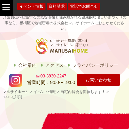
イベント情報
資料請求
電話でお問合せ
介護負担を軽減する元気な老後と住み継がれる健康的な優しい家づくりの
事なら、板橋区で地域密着の株式会社マルサイホームにおまかせくださ
い。
マルサイホー
ム
会社案内
アクセス
プライバシーポリシー
03-3930-2247
お問い合わせ
営業時間：
9:00〜19:00
マルサイホーム
>
イベント情報
>
自宅内覧会を開催します！
>
house_1f[1]